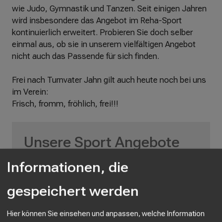
wie Judo, Gymnastik und Tanzen. Seit einigen Jahren
wird insbesondere das Angebot im Reha-Sport
kontinuierlich erweitert. Probieren Sie doch selber
einmal aus, ob sie in unserem vielfältigen Angebot
nicht auch das Passende für sich finden.
Frei nach Turnvater Jahn gilt auch heute noch bei uns
im Verein:
Frisch, fromm, fröhlich, frei!!!
Unsere Sport Angebote
für Groß und Klein
Informationen, die
gespeichert werden
Basketball
Fitness
Reha-Sport
(mit ärztlicher Verordnung),
Hier können Sie einsehen und anpassen, welche Information