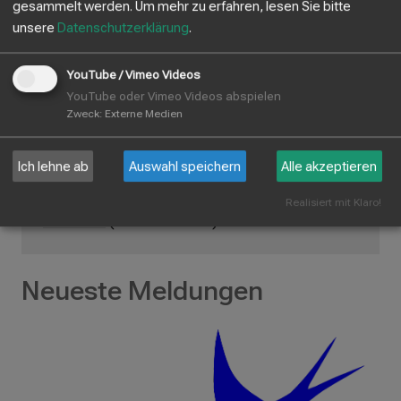
(Koronar, Orthopädie)
gesammelt werden.
Um mehr zu erfahren, lesen Sie bitte
Kurse
(Gehirntraining und Bewegung, Yoga)
unsere
Datenschutzerklärung
.
Judo
Leichtathletik
YouTube / Vimeo Videos
Tanzen
(Ballett, Formationen Misol, Lil`Bes
YouTube oder Vimeo Videos abspielen
und Besmenia, Contemporary Dance,
Zweck
:
Externe Medien
Breakdance)
Tischtennis
Ich lehne ab
Auswahl speichern
Alle akzeptieren
Turnen
(Eltern-Kind, allgemeine Gruppen,
Leistungsgruppen Gerätturnen)
Realisiert mit Klaro!
Handball
(HSG Obere Aar)
Neueste Meldungen